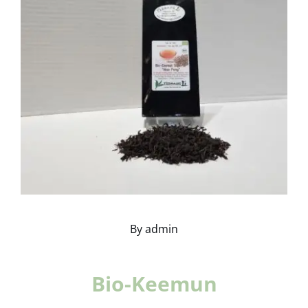
Details
By
admin
Bio-Keemun